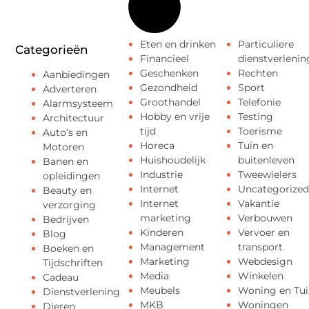
Eten en drinken
Particuliere
Categorieën
Financieel
dienstverlenin
Geschenken
Rechten
Aanbiedingen
Gezondheid
Sport
Adverteren
Groothandel
Telefonie
Alarmsysteem
Hobby en vrije
Testing
Architectuur
tijd
Toerisme
Auto’s en
Horeca
Tuin en
Motoren
Huishoudelijk
buitenleven
Banen en
Industrie
Tweewielers
opleidingen
Internet
Uncategorized
Beauty en
Internet
Vakantie
verzorging
marketing
Verbouwen
Bedrijven
Kinderen
Vervoer en
Blog
Management
transport
Boeken en
Marketing
Webdesign
Tijdschriften
Media
Winkelen
Cadeau
Meubels
Woning en Tui
Dienstverlening
MKB
Woningen
Dieren