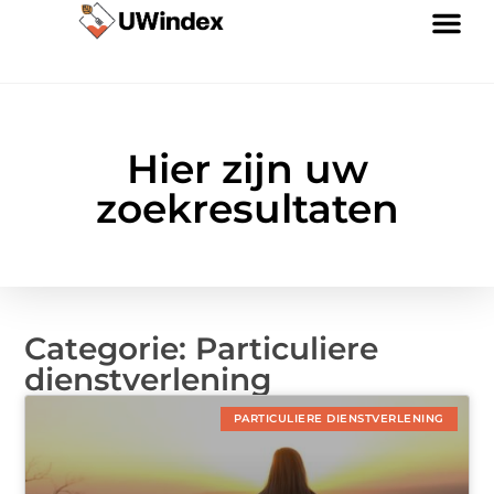
Links kopen: slimme strategie of riskante SEO-tactiek?
Geld verdienen via internet: jouw gids naar online inkomen
Hier zijn uw
zoekresultaten
Categorie: Particuliere
dienstverlening
PARTICULIERE DIENSTVERLENING