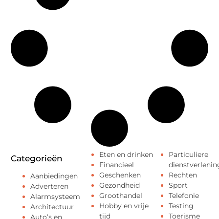
Eten en drinken
Particuliere
Categorieën
Financieel
dienstverlenin
Geschenken
Rechten
Aanbiedingen
Gezondheid
Sport
Adverteren
Groothandel
Telefonie
Alarmsysteem
Hobby en vrije
Testing
Architectuur
tijd
Toerisme
Auto’s en