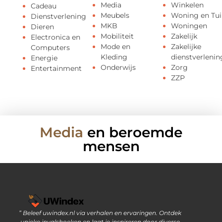
Media
Winkelen
Cadeau
Meubels
Woning en Tui
Dienstverlening
MKB
Woningen
Dieren
Mobiliteit
Zakelijk
Electronica en
Mode en
Zakelijke
Computers
Kleding
dienstverlenin
Energie
Onderwijs
Zorg
Entertainment
ZZP
Media
en beroemde
mensen
” Beleef uwindex.nl via verhalen en ervaringen. Ontdek
Links kopen: slimme strategie of riskante SEO-tactiek?
Geld verdienen via internet: jouw gids naar online inkomen
unieke invalshoeken en laat je inspireren door diverse