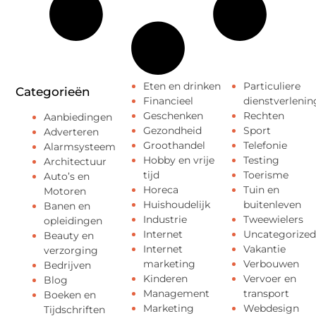
Eten en drinken
Particuliere
Categorieën
Financieel
dienstverlenin
Geschenken
Rechten
Aanbiedingen
Gezondheid
Sport
Adverteren
Groothandel
Telefonie
Alarmsysteem
Hobby en vrije
Testing
Architectuur
tijd
Toerisme
Auto’s en
Horeca
Tuin en
Motoren
Huishoudelijk
buitenleven
Banen en
Industrie
Tweewielers
opleidingen
Internet
Uncategorized
Beauty en
Internet
Vakantie
verzorging
marketing
Verbouwen
Bedrijven
Kinderen
Vervoer en
Blog
Management
transport
Boeken en
Marketing
Webdesign
Tijdschriften