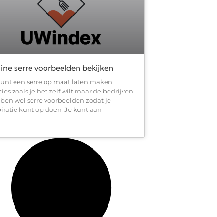
ine serre voorbeelden bekijken
kunt een serre op maat laten maken
ies zoals je het zelf wilt maar de bedrijven
ben wel serre voorbeelden zodat je
piratie kunt op doen. Je kunt aan