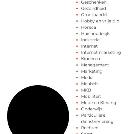
Geschenken
Gezondheid
Groothandel
Hobby en vrije tijd
Horeca
Huishoudelijk
Industrie
Internet
Internet marketing
Kinderen
Management
Marketing
Media
Meubels
MKB
Mobiliteit
Mode en Kleding
Onderwijs
Particuliere
dienstverlening
Rechten