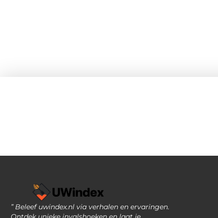
” Beleef uwindex.nl via verhalen en ervaringen.
Ontdek unieke invalshoeken en laat je