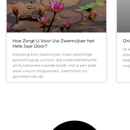
Hoe Zorgt U Voor Uw Zwemvijver het
Onl
Hele Jaar Door?
Je 
Inleiding Een zwemvijver is een prachtige
prec
aanvulling op uw tuin, die zowel esthetische
heb
als functionele waarde biedt. Het is een plek
ins
waar u kunt ontspannen, zwemmen en
genieten van de