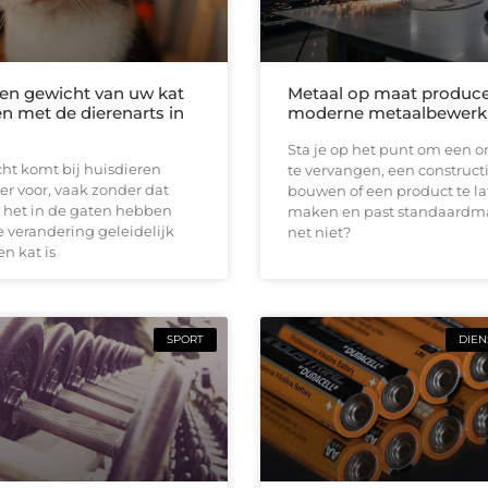
en gewicht van uw kat
Metaal op maat produc
n met de dierenarts in
moderne metaalbewerk
Sta je op het punt om een 
ht komt bij huisdieren
te vervangen, een constructi
er voor, vaak zonder dat
bouwen of een product te l
 het in de gaten hebben
maken en past standaardma
 verandering geleidelijk
net niet?
en kat is
SPORT
DIEN