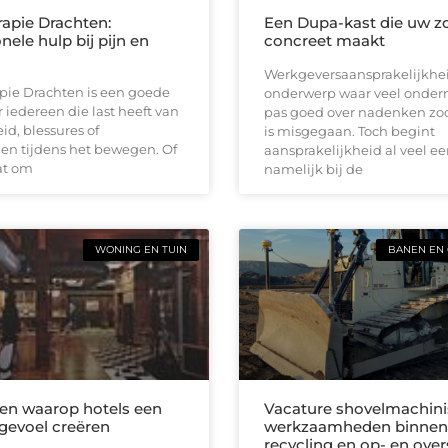
rapie Drachten:
Een Dupa-kast die uw zo
nele hulp bij pijn en
concreet maakt
Werkgeversaansprakelijkhei
pie Drachten is een goede
onderwerp waar veel onde
 iedereen die last heeft van
pas goed over nadenken zodr
heid, blessures of
is misgegaan. Toch begint
en tijdens het bewegen. Of
aansprakelijkheid al veel ee
at om
namelijk bij de
WONING EN TUIN
BANEN EN 
en waarop hotels een
Vacature shovelmachini
 gevoel creëren
werkzaamheden binnen
recycling en op- en over