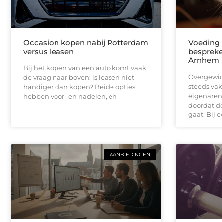
Occasion kopen nabij Rotterdam
Voeding 
versus leasen
bespreke
Arnhem
Bij het kopen van een auto komt vaak
Overgewic
de vraag naar boven: is leasen niet
steeds vak
handiger dan kopen? Beide opties
eigenaren
hebben voor- en nadelen, en
doordat de
gaat. Bij e
AANBIEDINGEN