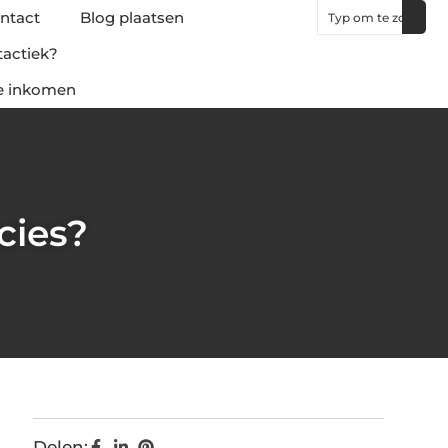
ntact
Blog plaatsen
tactiek?
ne inkomen
cies?
Delen: