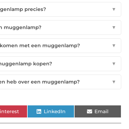
ggenlamp precies?
▼
en muggenlamp?
▼
rkomen met een muggenlamp?
▼
 muggenlamp kopen?
▼
agen heb over een muggenlamp?
▼
interest
LinkedIn
Email