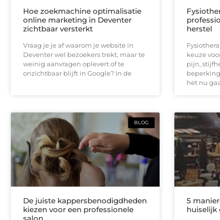
Hoe zoekmachine optimalisatie
Fysiothe
online marketing in Deventer
professio
zichtbaar versterkt
herstel
Vraag je je af waarom je website in
Fysiothera
Deventer wel bezoekers trekt, maar te
keuze voor
weinig aanvragen oplevert of te
pijn, stijf
onzichtbaar blijft in Google? In de
beperking
het nu ga
BLOG
De juiste kappersbenodigdheden
5 manier
kiezen voor een professionele
huiselijk
salon