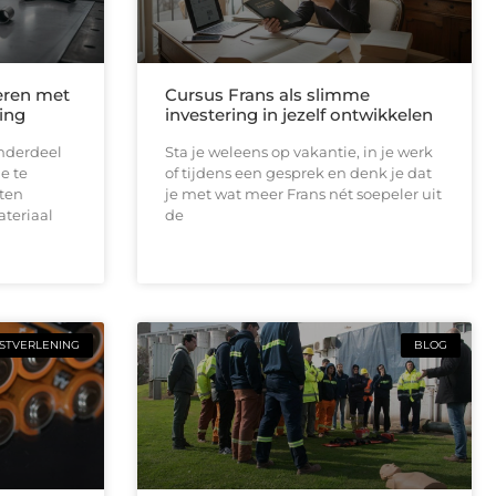
eren met
Cursus Frans als slimme
ing
investering in jezelf ontwikkelen
onderdeel
Sta je weleens op vakantie, in je werk
e te
of tijdens een gesprek en denk je dat
aten
je met wat meer Frans nét soepeler uit
teriaal
de
STVERLENING
BLOG