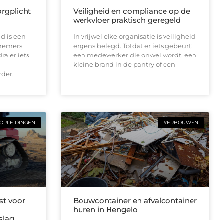
rgplicht
Veiligheid en compliance op de
werkvloer praktisch geregeld
d is een
In vrijwel elke organisatie is veiligheid
rnemers
ergens belegd. Totdat er iets gebeurt:
a er iets
een medewerker die onwel wordt, een
kleine brand in de pantry of een
rder,
OPLEIDINGEN
VERBOUWEN
st voor
Bouwcontainer en afvalcontainer
huren in Hengelo
slag