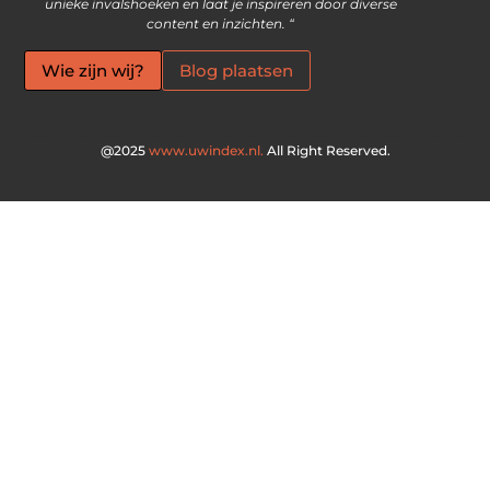
unieke invalshoeken en laat je inspireren door diverse
content en inzichten. “
Wie zijn wij?
Blog plaatsen
@2025
www.uwindex.nl.
All Right Reserved.