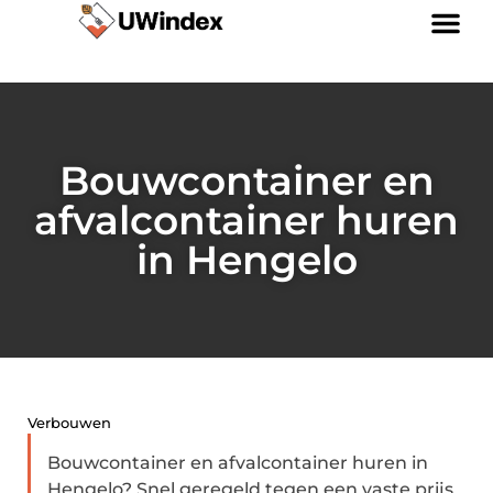
Links kopen: slimme strategie of riskante SEO-tactiek?
Geld verdienen via internet: jouw gids naar online inkomen
Bouwcontainer en
afvalcontainer huren
in Hengelo
Verbouwen
Bouwcontainer en afvalcontainer huren in
Hengelo? Snel geregeld tegen een vaste prijs