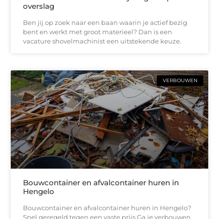
overslag
Ben jij op zoek naar een baan waarin je actief bezig
bent en werkt met groot materieel? Dan is een
vacature shovelmachinist een uitstekende keuze.
VERBOUWEN
Bouwcontainer en afvalcontainer huren in
Hengelo
Bouwcontainer en afvalcontainer huren in Hengelo?
Snel geregeld tegen een vaste prijs Ga je verbouwen,