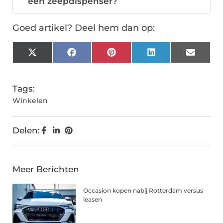
een zeepdispenser?
Goed artikel? Deel hem dan op:
X
Facebook
Pinterest
LinkedIn
Email
(Twitter)
Tags:
Winkelen
Delen:
Meer Berichten
Occasion kopen nabij Rotterdam versus
leasen