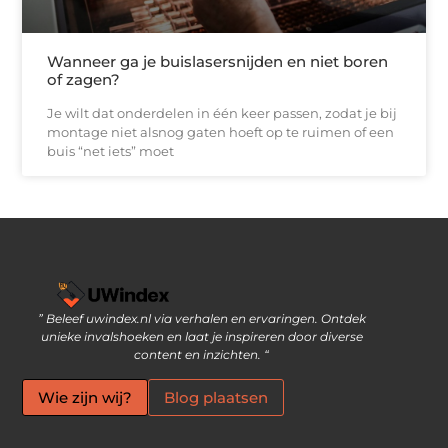
Wanneer ga je buislasersnijden en niet boren
of zagen?
Je wilt dat onderdelen in één keer passen, zodat je bij
montage niet alsnog gaten hoeft op te ruimen of een
buis “net iets” moet
” Beleef uwindex.nl via verhalen en ervaringen. Ontdek
Links kopen: slimme strategie of riskante SEO-tactiek?
Geld verdienen via internet: jouw gids naar online inkomen
unieke invalshoeken en laat je inspireren door diverse
content en inzichten. “
Wie zijn wij?
Blog plaatsen