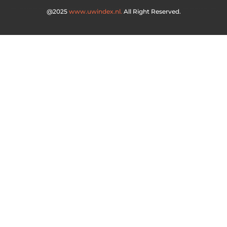
@2025
www.uwindex.nl.
All Right Reserved.