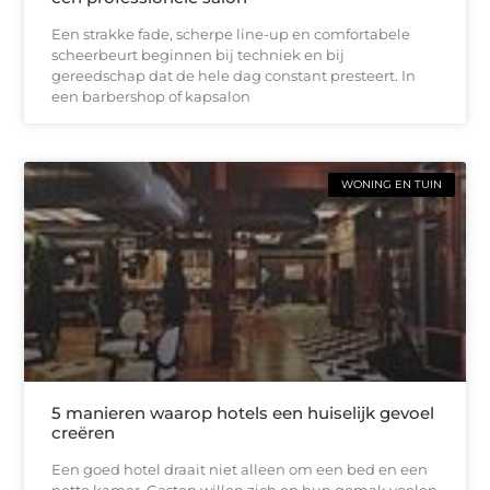
Een strakke fade, scherpe line-up en comfortabele
scheerbeurt beginnen bij techniek en bij
gereedschap dat de hele dag constant presteert. In
een barbershop of kapsalon
WONING EN TUIN
5 manieren waarop hotels een huiselijk gevoel
creëren
Een goed hotel draait niet alleen om een bed en een