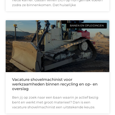
nette kamer. Gasten willen zich op hun gemak voelen
zodra ze binnenkomen. Dat huiselijke
BANEN EN OPLEIDINGEN
Vacature shovelmachinist voor
werkzaamheden binnen recycling en op- en
overslag
Ben jij op zoek naar een baan waarin je actief bezig
bent en werkt met groot materieel? Dan is een
vacature shovelmachinist een uitstekende keuze.