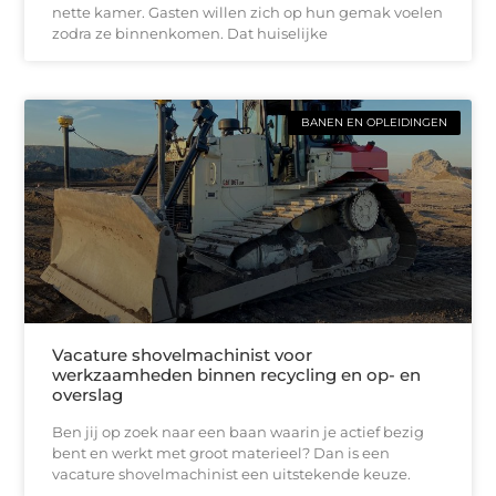
nette kamer. Gasten willen zich op hun gemak voelen
zodra ze binnenkomen. Dat huiselijke
BANEN EN OPLEIDINGEN
Vacature shovelmachinist voor
werkzaamheden binnen recycling en op- en
overslag
Ben jij op zoek naar een baan waarin je actief bezig
bent en werkt met groot materieel? Dan is een
vacature shovelmachinist een uitstekende keuze.