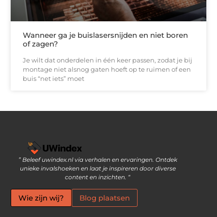
Wanneer ga je buislasersnijden en niet boren
of zagen?
Je wilt dat onderdelen in één keer passen, zodat je bij
montage niet alsnog gaten hoeft op te ruimen of een
buis “net iets” moet
” Beleef uwindex.nl via verhalen en ervaringen. Ontdek
Links kopen: slimme strategie of riskante SEO-tactiek?
Geld verdienen via internet: jouw gids naar online inkomen
unieke invalshoeken en laat je inspireren door diverse
content en inzichten. “
Wie zijn wij?
Blog plaatsen