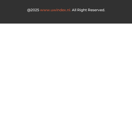
@2025
www.uwindex.nl.
All Right Reserved.