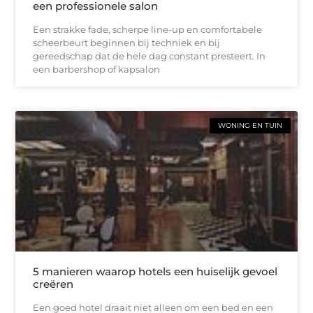
een professionele salon
Een strakke fade, scherpe line-up en comfortabele
scheerbeurt beginnen bij techniek en bij
gereedschap dat de hele dag constant presteert. In
een barbershop of kapsalon
WONING EN TUIN
5 manieren waarop hotels een huiselijk gevoel
creëren
Een goed hotel draait niet alleen om een bed en een