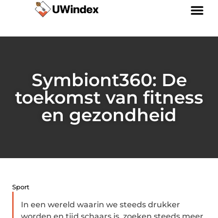
Links kopen: slimme strategie of riskante SEO-tactiek?
Geld verdienen via internet: jouw gids naar online inkomen
Symbiont360: De
toekomst van fitness
en gezondheid
Sport
In een wereld waarin we steeds drukker
worden en tijd schaars is, zoeken steeds meer