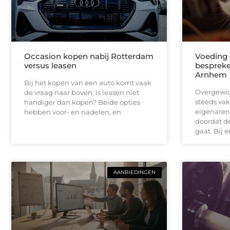
Occasion kopen nabij Rotterdam
Voeding 
versus leasen
bespreke
Arnhem
Bij het kopen van een auto komt vaak
Overgewic
de vraag naar boven: is leasen niet
steeds vak
handiger dan kopen? Beide opties
eigenaren
hebben voor- en nadelen, en
doordat de
gaat. Bij e
AANBIEDINGEN