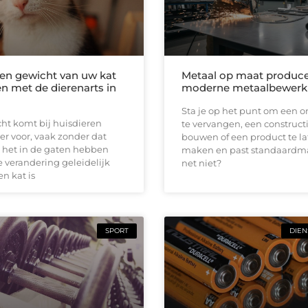
en gewicht van uw kat
Metaal op maat produc
n met de dierenarts in
moderne metaalbewerk
Sta je op het punt om een 
ht komt bij huisdieren
te vervangen, een constructi
er voor, vaak zonder dat
bouwen of een product te l
 het in de gaten hebben
maken en past standaardma
 verandering geleidelijk
net niet?
en kat is
SPORT
DIEN