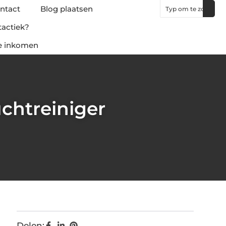
ntact
Blog plaatsen
tactiek?
ne inkomen
chtreiniger
Delen: