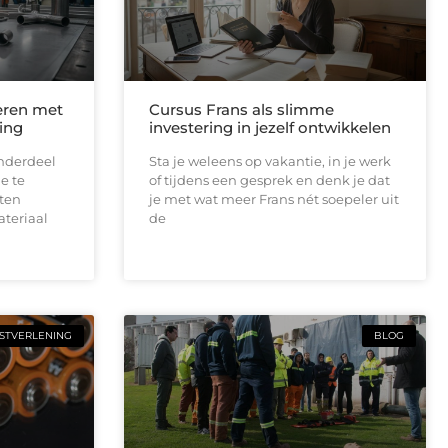
eren met
Cursus Frans als slimme
ing
investering in jezelf ontwikkelen
onderdeel
Sta je weleens op vakantie, in je werk
e te
of tijdens een gesprek en denk je dat
aten
je met wat meer Frans nét soepeler uit
teriaal
de
STVERLENING
BLOG