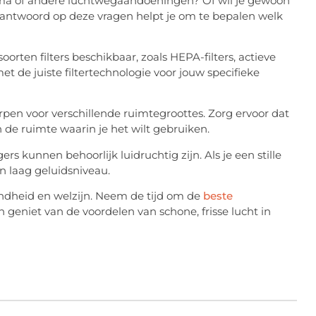
 astma of andere luchtwegaandoeningen? Of wil je gewoon
t antwoord op deze vragen helpt je om te bepalen welk
 soorten filters beschikbaar, zoals HEPA-filters, actieve
met de juiste filtertechnologie voor jouw specifieke
orpen voor verschillende ruimtegroottes. Zorg ervoor dat
n de ruimte waarin je het wilt gebruiken.
s kunnen behoorlijk luidruchtig zijn. Als je een stille
n laag geluidsniveau.
zondheid en welzijn. Neem de tijd om de
beste
 geniet van de voordelen van schone, frisse lucht in