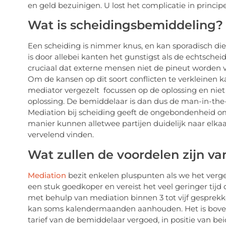
en geld bezuinigen. U lost het complicatie in princip
Wat is scheidingsbemiddeling?
Een scheiding is nimmer knus, en kan sporadisch di
is door allebei kanten het gunstigst als de echtschei
cruciaal dat externe mensen niet de pineut worden v
Om de kansen op dit soort conflicten te verkleinen k
mediator vergezelt focussen op de oplossing en niet
oplossing. De bemiddelaar is dan dus de man-in-the-
Mediation bij scheiding geeft de ongebondenheid om
manier kunnen alletwee partijen duidelijk naar elk
vervelend vinden.
Wat zullen de voordelen zijn v
Mediation
bezit enkelen pluspunten als we het vergel
een stuk goedkoper en vereist het veel geringer tij
met behulp van mediation binnen 3 tot vijf gesprekk
kan soms kalendermaanden aanhouden. Het is bove
tarief van de bemiddelaar vergoed, in positie van be