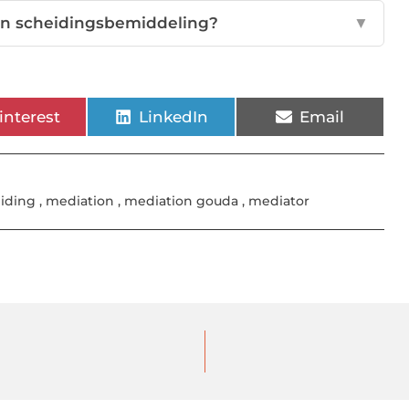
van scheidingsbemiddeling?
▼
interest
LinkedIn
Email
eiding
,
mediation
,
mediation gouda
,
mediator