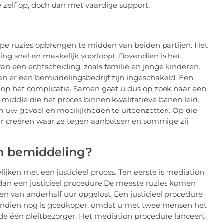
e zelf op, doch dan met vaardige support.
epe ruzies opbrengen te midden van beiden partijen. Het
ding snel en makkelijk voorloopt. Bovendien is het
an een echtscheiding, zoals familie en jonge kinderen.
an er een bemiddelingsbedrijf zijn ingeschakeld. Een
 op het complicatie. Samen gaat u dus op zoek naar een
middle die het proces binnen kwalitatieve banen leid.
 uw gevoel en moeilijkheden te uiteenzetten. Op die
aar creëren waar ze tegen aanbotsen en sommige zij
an bemiddeling?
ijken met een justicieel proces. Ten eerste is mediation
d dan een justicieel procedure.De meeste ruzies komen
en van anderhalf uur opgelost. Een justicieel procedure
ndien nog is goedkoper, omdat u met twee mensen het
ide één pleitbezorger. Het mediation procedure lanceert