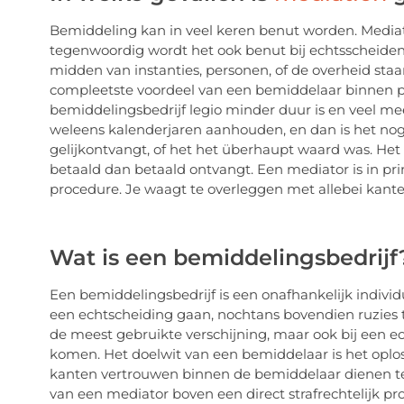
Bemiddeling kan in veel keren benut worden. Mediat
tegenwoordig wordt het ook benut bij
echtsscheiden
midden van instanties, personen, of de overheid sta
compleetste voordeel van een bemiddelaar binnen posi
bemiddelingsbedrijf legio minder duur is en veel mee
weleens kalenderjaren aanhouden, en dan is het nog ec
gelijkontvangt, of het het überhaupt waard was. Het
betaald dan betaald ontvangt. Een mediator is in pri
procedure. Je waagt te overleggen met allebei kante
Wat is een bemiddelingsbedrijf
Een bemiddelingsbedrijf is een onafhankelijk indivi
een echtscheiding gaan, nochtans bovendien ruzies tu
de meest gebruikte verschijning, maar ook bij een
ec
komen. Het doelwit van een bemiddelaar is het oploss
kanten vertrouwen binnen de bemiddelaar dienen te
van een mediator boven een direct strafrechtelijk pr