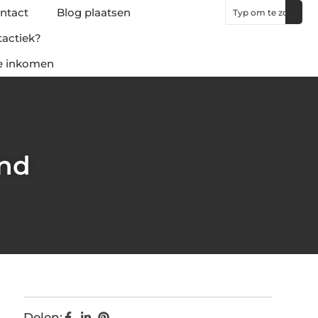
ntact
Blog plaatsen
tactiek?
ne inkomen
and
Delen: