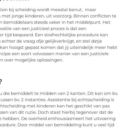
ion bij scheiding wordt meestal benut, maar
 met jonge kinderen
, uit voorzorg. Binnen conflicten te
an bemiddelaars steeds vaker in het middelpunt. Het
tie van een justicieel proces is dat een
r tijd bespaard. Een strafrechtelijke procedure kan
hter de vraag ofje gelijkverkrijgt, en stel datje
 kan hoogst gepast komen dat jij uiteindelijk meer hebt
ncipe een soort volwassen manier van een justiciele
n over mogelijke oplossingen.
?
du die bemiddelt te midden van 2 kanten. Dit kan om bv.
ssen bv. 2 instanties.
Assistentie bij echtsscheiding
is
htscheiding met kinderen
kan het geschikt van pas
en van dit ruzie. Doch staat hierbij tegenover dat de
 hebben. De overheid enthousiasmeert het uitvoering
ocedure. Door middel van bemiddeling kunt u veel tijd